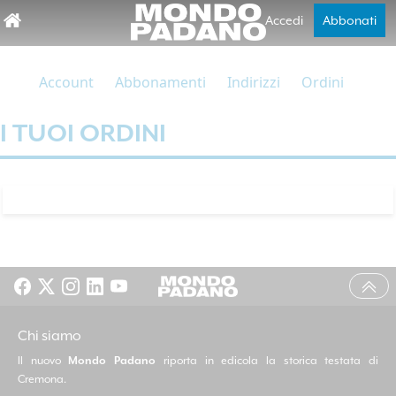
Accedi
Abbonati
Account
Abbonamenti
Indirizzi
Ordini
I TUOI ORDINI
Chi siamo
Il nuovo
Mondo Padano
riporta in edicola la storica testata di
Cremona.