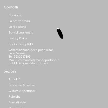
Contatti
Chi siamo
La nostra storia
La redazione
Scrivici una lettera
Privacy Policy
Cookie Policy (UE)
Concessionaria della pubblicità:
Luca Manzoli
Tel. 3280947895
Mail:
luca.manzoli@mondopadano.it
pubblicita@mondopadano.it
Sezioni
Attualità
Economia & Lavoro
Cultura e Spettacoli
Rubriche
Punti di vista